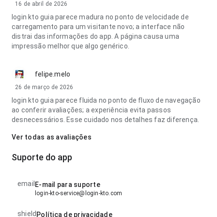
16 de abril de 2026
login kto guia parece madura no ponto de velocidade de
carregamento para um visitante novo; a interface não
distrai das informações do app. A página causa uma
impressão melhor que algo genérico.
felipe.melo
26 de março de 2026
login kto guia parece fluida no ponto de fluxo de navegação
ao conferir avaliações; a experiência evita passos
desnecessários. Esse cuidado nos detalhes faz diferença.
Ver todas as avaliações
Suporte do app
email
E-mail para suporte
login-kto-service@login-kto.com
shield
Política de privacidade