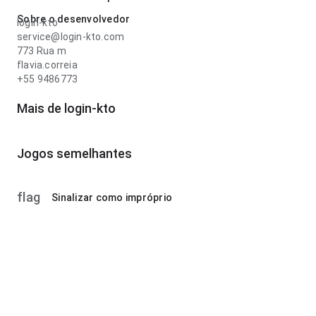
Sobre o desenvolvedor
login-kto
service@login-kto.com
773 Rua m
flavia.correia
+55 9486773
Mais de login-kto
Jogos semelhantes
flag
Sinalizar como impróprio