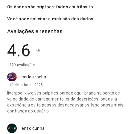
Os dados são criptografados em trânsito
Você pode solicitar a exclusão dos dados
Avaliações e resenhas
4.6
star
1329 avaliações
carlos.rocha
10 de julho de 2025
liverpool x wolves palpites parece equilibrada no ponto de
velocidade de carregamento lendo descrições longas; a
experiência evita passos desnecessários. Isso passa mais
confiança ao usuário.
enzo.cunha