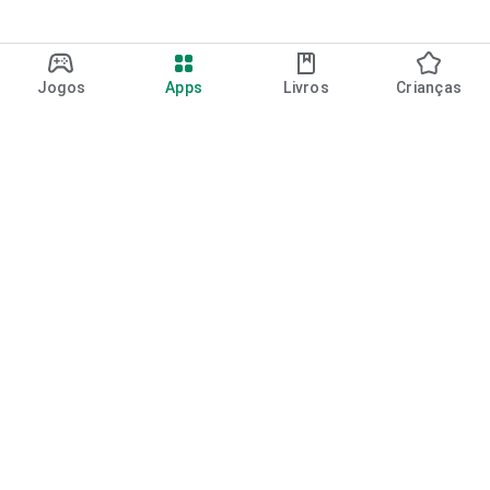
Jogos
Apps
Livros
Crianças
Google Play
Play Pass
Pontos do Play Points
Vales-presente
Resgatar
Política de reembolso