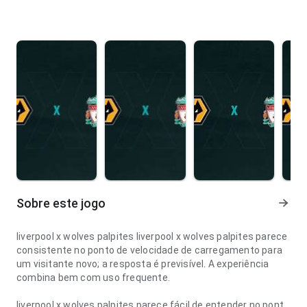
Sobre este jogo
liverpool x wolves palpites liverpool x wolves palpites parece
consistente no ponto de velocidade de carregamento para
um visitante novo; a resposta é previsível. A experiência
combina bem com uso frequente.
liverpool x wolves palpites parece fácil de entender no ponto