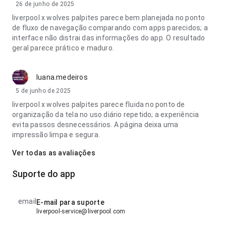
26 de junho de 2025
liverpool x wolves palpites parece bem planejada no ponto
de fluxo de navegação comparando com apps parecidos; a
interface não distrai das informações do app. O resultado
geral parece prático e maduro.
luana.medeiros
5 de junho de 2025
liverpool x wolves palpites parece fluida no ponto de
organização da tela no uso diário repetido; a experiência
evita passos desnecessários. A página deixa uma
impressão limpa e segura.
Ver todas as avaliações
Suporte do app
email
E-mail para suporte
liverpool-service@liverpool.com