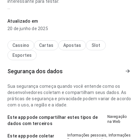
interessante para testar.
linha asiatica bwtani melhor app parece consistente no
ponto de fluxo de navegação para um visitante novo; a
Atualizado em
hierarquia visual parece natural. Ajuda quem quer decidir
20 de junho de 2025
rapidamente se vale instalar.
Cassino
Cartas
Apostas
Slot
Esportes
Segurança dos dados
Sua segurança começa quando você entende como os
desenvolvedores coletam e compartilham seus dados. As
práticas de segurança e privacidade podem variar de acordo
com o uso, a região e a idade.
Navegação
Este app pode compartilhar estes tipos de
na Web
dados com terceiros
Informações pessoais, Informações
Este app pode coletar