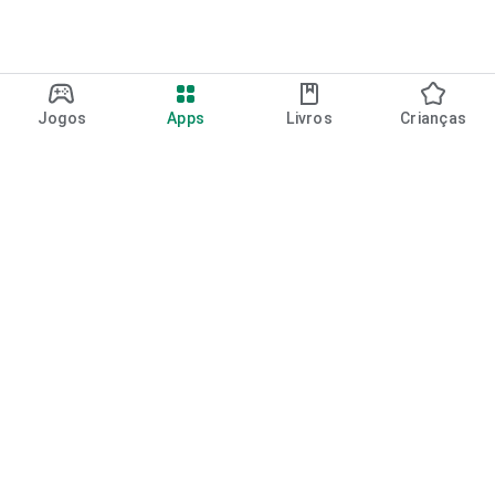
Jogos
Apps
Livros
Crianças
Google Play
Play Pass
Pontos do Play Points
Vales-presente
Resgatar
Política de reembolso