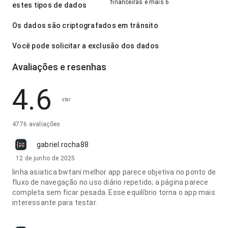
financeiras e mais 6
estes tipos de dados
Os dados são criptografados em trânsito
Você pode solicitar a exclusão dos dados
Avaliações e resenhas
4.6
star
4776 avaliações
gabriel.rocha88
12 de junho de 2025
linha asiatica bwtani melhor app parece objetiva no ponto de
fluxo de navegação no uso diário repetido; a página parece
completa sem ficar pesada. Esse equilíbrio torna o app mais
interessante para testar.