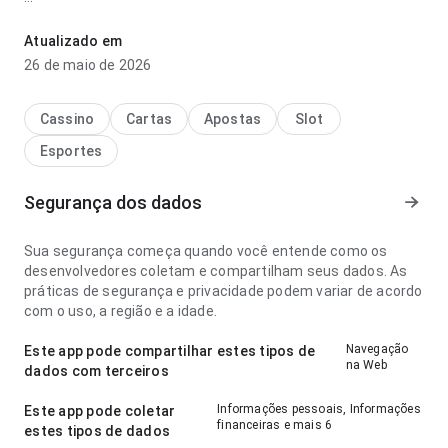
leverkusen x frankfurt palpite parece confiável no ponto de
velocidade de carregamento ao navegar por várias seções;
Atualizado em
as ações importantes continuam visíveis. Ajuda quem quer
26 de maio de 2026
decidir rapidamente se vale instalar.
Cassino
Cartas
Apostas
Slot
Esportes
Segurança dos dados
Sua segurança começa quando você entende como os
desenvolvedores coletam e compartilham seus dados. As
práticas de segurança e privacidade podem variar de acordo
com o uso, a região e a idade.
Navegação
Este app pode compartilhar estes tipos de
na Web
dados com terceiros
Informações pessoais, Informações
Este app pode coletar
financeiras e mais 6
estes tipos de dados