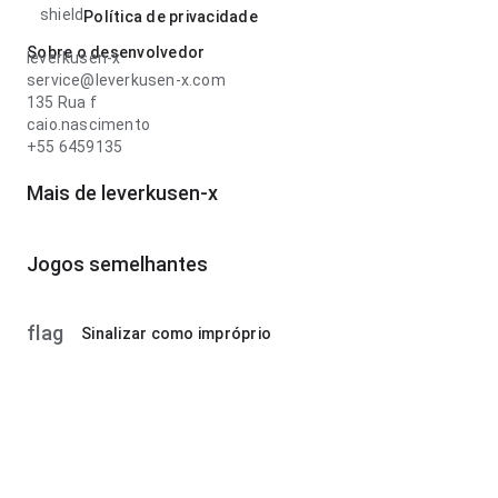
shield
Política de privacidade
Sobre o desenvolvedor
leverkusen-x
service@leverkusen-x.com
135 Rua f
caio.nascimento
+55 6459135
Mais de leverkusen-x
Jogos semelhantes
flag
Sinalizar como impróprio