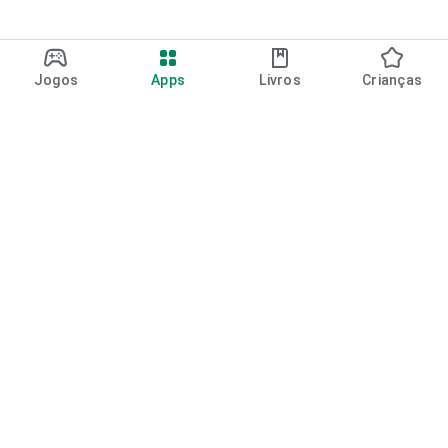
Jogos
Apps
Livros
Crianças
Google Play
Play Pass
Pontos do Play Points
Vales-presente
Resgatar
Política de reembolso