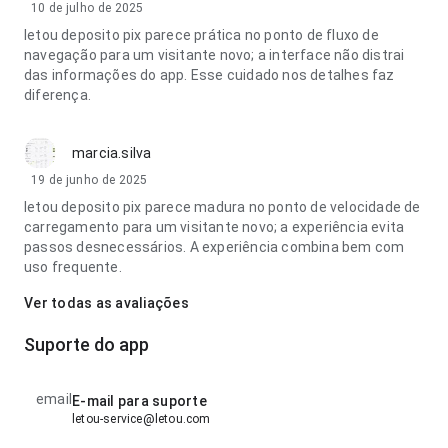
10 de julho de 2025
letou deposito pix parece prática no ponto de fluxo de
navegação para um visitante novo; a interface não distrai
das informações do app. Esse cuidado nos detalhes faz
diferença.
marcia.silva
19 de junho de 2025
letou deposito pix parece madura no ponto de velocidade de
carregamento para um visitante novo; a experiência evita
passos desnecessários. A experiência combina bem com
uso frequente.
Ver todas as avaliações
Suporte do app
email
E-mail para suporte
letou-service@letou.com