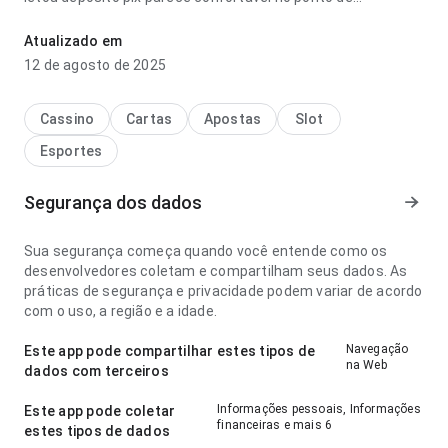
velocidade de carregamento no uso diário repetido; o
conteúdo é fácil de examinar. Esse equilíbrio torna o app
Atualizado em
mais interessante para testar.
12 de agosto de 2025
Cassino
Cartas
Apostas
Slot
Esportes
Segurança dos dados
Sua segurança começa quando você entende como os
desenvolvedores coletam e compartilham seus dados. As
práticas de segurança e privacidade podem variar de acordo
com o uso, a região e a idade.
Navegação
Este app pode compartilhar estes tipos de
na Web
dados com terceiros
Informações pessoais, Informações
Este app pode coletar
financeiras e mais 6
estes tipos de dados