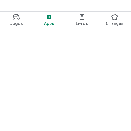
Jogos
Apps
Livros
Crianças
Google Play
Play Pass
Pontos do Play Points
Vales-presente
Resgatar
Política de reembolso