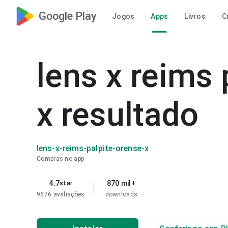
Google Play
Jogos
Apps
Livros
C
lens x reims 
x resultado
lens-x-reims-palpite-orense-x
Compras no app
4.7
870 mil+
star
9676 avaliações
downloads