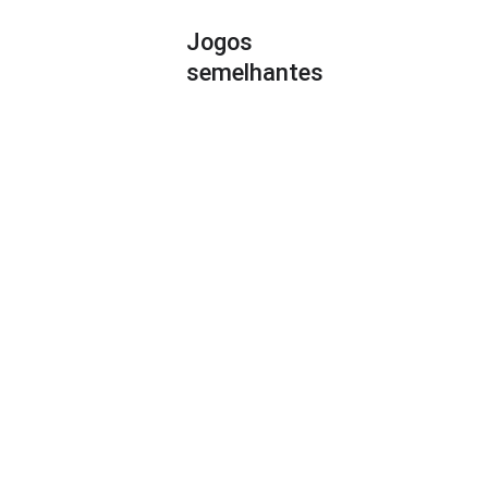
Jogos
semelhantes