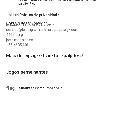
palpite-j7.com
shield
Política de privacidade
Sobre o desenvolvedor
leipzig-x-frankfurt-palpite-j7
service@leipzig-x-frankfurt-palpite-j7.com
446 Rua g
joao.magalhaes
+55 4635446
Mais de leipzig-x-frankfurt-palpite-j7
Jogos semelhantes
flag
Sinalizar como impróprio