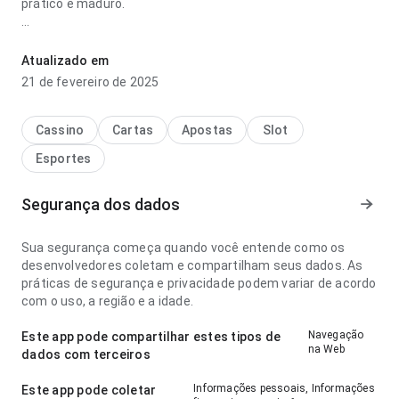
prático e maduro.
leipzig x frankfurt palpite j7 brasileiro parece clara no ponto
de fluxo de navegação ao navegar por várias seções; os
Atualizado em
rótulos são fáceis de acompanhar. A experiência combina
21 de fevereiro de 2025
bem com uso frequente.
Cassino
Cartas
Apostas
Slot
Esportes
Segurança dos dados
Sua segurança começa quando você entende como os
desenvolvedores coletam e compartilham seus dados. As
práticas de segurança e privacidade podem variar de acordo
com o uso, a região e a idade.
Navegação
Este app pode compartilhar estes tipos de
na Web
dados com terceiros
Informações pessoais, Informações
Este app pode coletar