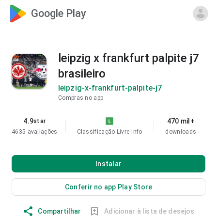
Google Play
leipzig x frankfurt palpite j7
brasileiro
leipzig-x-frankfurt-palpite-j7
Compras no app
4.9
470 mil+
star
4635 avaliações
Classificação Livre
info
downloads
Instalar
Conferir no app Play Store
Compartilhar
Adicionar à lista de desejos