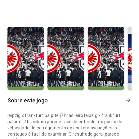
Sobre este jogo
leipzig x frankfurt palpite j7 brasileiro leipzig x frankfurt
palpite j7 brasileiro parece fácil de entender no ponto de
velocidade de carregamento ao conferir avaliações; o
conteúdo é fácil de examinar. O resultado geral parece