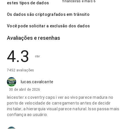
financeiras e mais 6
estes tipos de dados
Os dados são criptografados em trânsito
Você pode solicitar a exclusão dos dados
Avaliações e resenhas
4.3
star
7452 avaliações
lucas.cavalcante
30 de abril de 2026
leicester x coventry caps i ver ao vivo parece madura no
ponto de velocidade de carregamento antes de decidir
instalar; a hierarquia visual parece natural. Isso passa mais
confiança ao usuário.