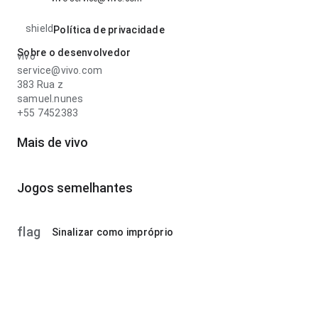
shield
Política de privacidade
Sobre o desenvolvedor
vivo
service@vivo.com
383 Rua z
samuel.nunes
+55 7452383
Mais de vivo
Jogos semelhantes
flag
Sinalizar como impróprio