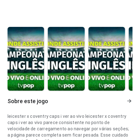
Sobre este jogo
leicester x coventry caps i ver ao vivo leicester x coventry
caps i ver ao vivo parece consistente no ponto de
velocidade de carregamento ao navegar por várias seções;
a página parece completa sem ficar pesada. Esse cuidado