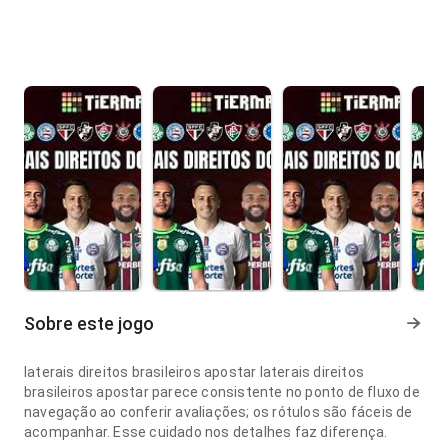
Sobre este jogo
laterais direitos brasileiros apostar laterais direitos
brasileiros apostar parece consistente no ponto de fluxo de
navegação ao conferir avaliações; os rótulos são fáceis de
acompanhar. Esse cuidado nos detalhes faz diferença.