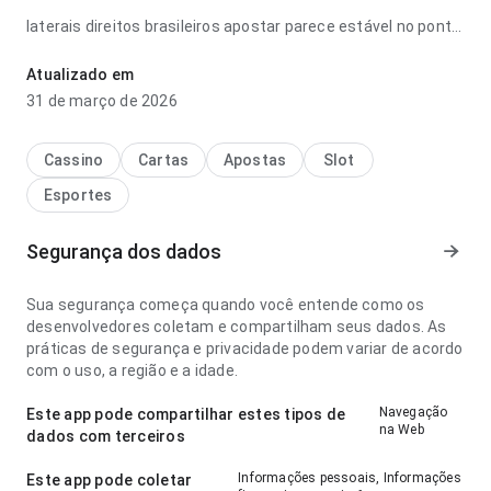
laterais direitos brasileiros apostar parece estável no ponto
de velocidade de carregamento lendo descrições longas; a
página parece completa sem ficar pesada. A página causa
Atualizado em
uma impressão melhor que algo genérico.
31 de março de 2026
Cassino
Cartas
Apostas
Slot
Esportes
Segurança dos dados
Sua segurança começa quando você entende como os
desenvolvedores coletam e compartilham seus dados. As
práticas de segurança e privacidade podem variar de acordo
com o uso, a região e a idade.
Navegação
Este app pode compartilhar estes tipos de
na Web
dados com terceiros
Informações pessoais, Informações
Este app pode coletar