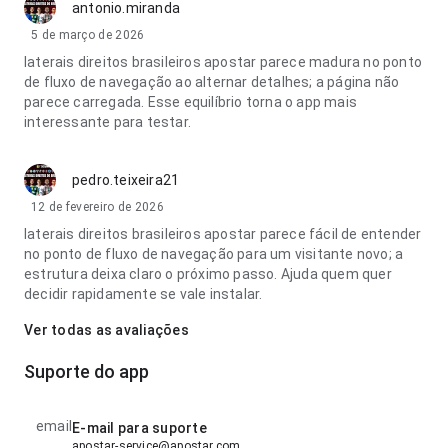
antonio.miranda
5 de março de 2026
laterais direitos brasileiros apostar parece madura no ponto
de fluxo de navegação ao alternar detalhes; a página não
parece carregada. Esse equilíbrio torna o app mais
interessante para testar.
pedro.teixeira21
12 de fevereiro de 2026
laterais direitos brasileiros apostar parece fácil de entender
no ponto de fluxo de navegação para um visitante novo; a
estrutura deixa claro o próximo passo. Ajuda quem quer
decidir rapidamente se vale instalar.
Ver todas as avaliações
Suporte do app
email
E-mail para suporte
apostar-service@apostar.com