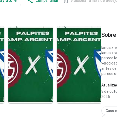
lay Store
Compartilhar
Adicionar à lista de desej
Sobre 
lanus x v
lanus x v
parece l
velocida
antes de 
parece c
pesada. 
rapidamen
Atualiz
8 de out
lanus x v
2025
parece e
velocida
alternar 
Cassi
deixa cl