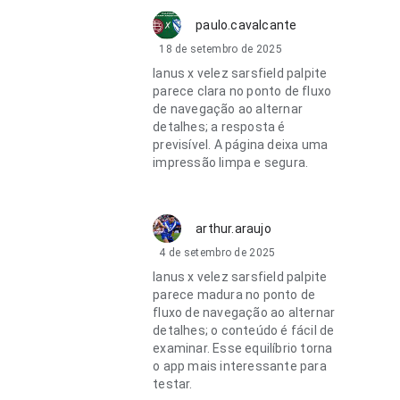
paulo.cavalcante
18 de setembro de 2025
lanus x velez sarsfield palpite
parece clara no ponto de fluxo
de navegação ao alternar
detalhes; a resposta é
previsível. A página deixa uma
impressão limpa e segura.
arthur.araujo
4 de setembro de 2025
lanus x velez sarsfield palpite
parece madura no ponto de
fluxo de navegação ao alternar
detalhes; o conteúdo é fácil de
examinar. Esse equilíbrio torna
o app mais interessante para
testar.