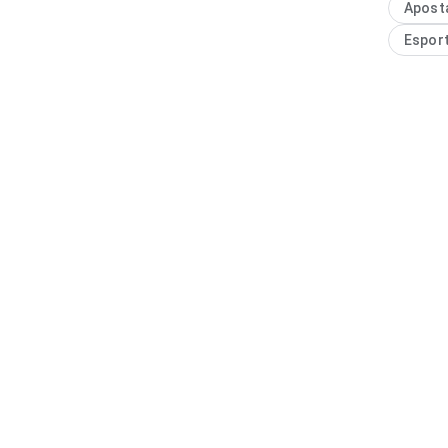
Apost
cuidado 
diferenç
Espor