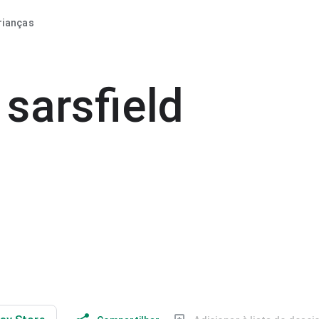
rianças
 sarsfield