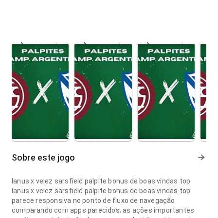
Sobre este jogo
lanus x velez sarsfield palpite bonus de boas vindas top
lanus x velez sarsfield palpite bonus de boas vindas top
parece responsiva no ponto de fluxo de navegação
comparando com apps parecidos; as ações importantes