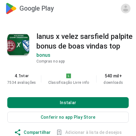
Google Play
lanus x velez sarsfield palpite
bonus de boas vindas top
bonus
Compras no app
4.1
540 mil+
star
7534 avaliações
Classificação Livre
info
downloads
Instalar
Conferir no app Play Store
Compartilhar
Adicionar à lista de desejos