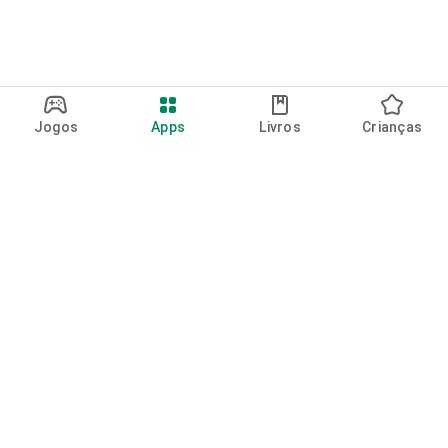
Jogos
Apps
Livros
Crianças
Google Play
Play Pass
Pontos do Play Points
Vales-presente
Resgatar
Política de reembolso