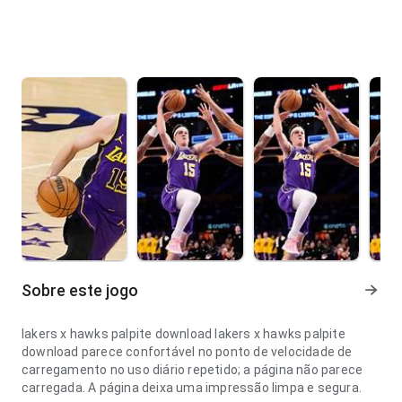
Sobre este jogo
lakers x hawks palpite download lakers x hawks palpite
download parece confortável no ponto de velocidade de
carregamento no uso diário repetido; a página não parece
carregada. A página deixa uma impressão limpa e segura.