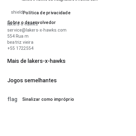
shield
Política de privacidade
Sobre o desenvolvedor
lakers-x-hawks
service@lakers-x-hawks.com
554 Rua m
beatriz.vieira
+55 1722554
Mais de lakers-x-hawks
Jogos semelhantes
flag
Sinalizar como impróprio