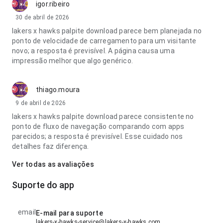
igor.ribeiro
30 de abril de 2026
lakers x hawks palpite download parece bem planejada no
ponto de velocidade de carregamento para um visitante
novo; a resposta é previsível. A página causa uma
impressão melhor que algo genérico.
thiago.moura
9 de abril de 2026
lakers x hawks palpite download parece consistente no
ponto de fluxo de navegação comparando com apps
parecidos; a resposta é previsível. Esse cuidado nos
detalhes faz diferença.
Ver todas as avaliações
Suporte do app
email
E-mail para suporte
lakers-x-hawks-service@lakers-x-hawks.com