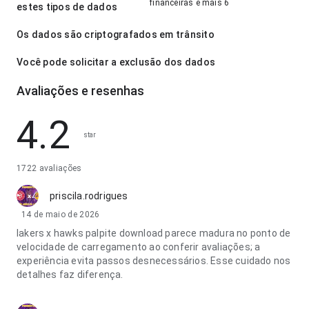
financeiras e mais 6
estes tipos de dados
Os dados são criptografados em trânsito
Você pode solicitar a exclusão dos dados
Avaliações e resenhas
4.2
star
1722 avaliações
priscila.rodrigues
14 de maio de 2026
lakers x hawks palpite download parece madura no ponto de
velocidade de carregamento ao conferir avaliações; a
experiência evita passos desnecessários. Esse cuidado nos
detalhes faz diferença.