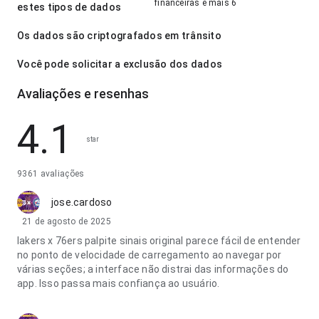
financeiras e mais 6
estes tipos de dados
Os dados são criptografados em trânsito
Você pode solicitar a exclusão dos dados
Avaliações e resenhas
4.1
star
9361 avaliações
jose.cardoso
21 de agosto de 2025
lakers x 76ers palpite sinais original parece fácil de entender
no ponto de velocidade de carregamento ao navegar por
várias seções; a interface não distrai das informações do
app. Isso passa mais confiança ao usuário.