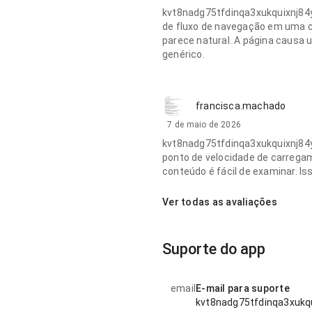
kvt8nadg75tfdinqa3xukquixnj84y
de fluxo de navegação em uma co
parece natural. A página causa
genérico.
francisca.machado
7 de maio de 2026
kvt8nadg75tfdinqa3xukquixnj84y
ponto de velocidade de carrega
conteúdo é fácil de examinar. I
Ver todas as avaliações
Suporte do app
email
E-mail para suporte
kvt8nadg75tfdinqa3xukq