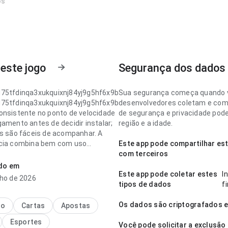
os
este jogo
Segurança dos dados
75tfdinqa3xukquixnj84yj9g5hf6x9b
Sua segurança começa quando 
75tfdinqa3xukquixnj84yj9g5hf6x9b
desenvolvedores coletam e comp
onsistente no ponto de velocidade
de segurança e privacidade pode
gamento antes de decidir instalar;
região e a idade.
os são fáceis de acompanhar. A
cia combina bem com uso
Este app pode compartilhar es
e.
com terceiros
ado em
75tfdinqa3xukquixnj84yj9g5hf6x9b
Este app pode coletar estes
I
nho de 2026
rática no ponto de fluxo de
tipos de dados
f
o em uma consulta rápida; a
arece completa sem ficar pesada.
Os dados são criptografados e
no
Cartas
Apostas
ência combina bem com uso
Esportes
e.
Você pode solicitar a exclusã