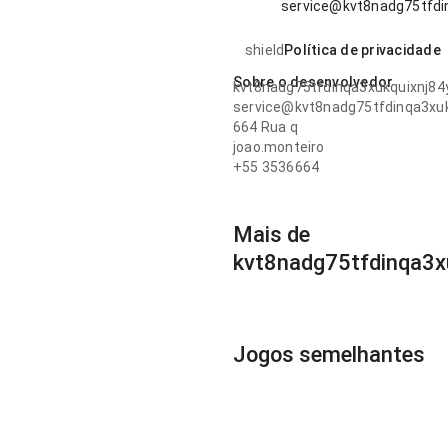
service@kvt8nadg75tfdi
shield
Política de privacidade
Sobre o desenvolvedor
kvt8nadg75tfdinqa3xukquixnj84
service@kvt8nadg75tfdinqa3xu
664 Rua q
joao.monteiro
+55 3536664
Mais de
kvt8nadg75tfdinqa3x
Jogos semelhantes