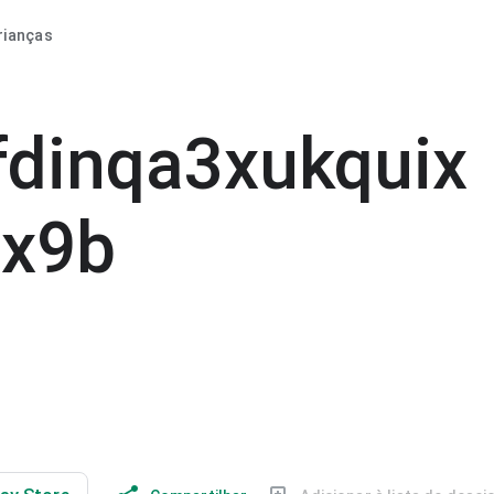
rianças
fdinqa3xukquix
6x9b