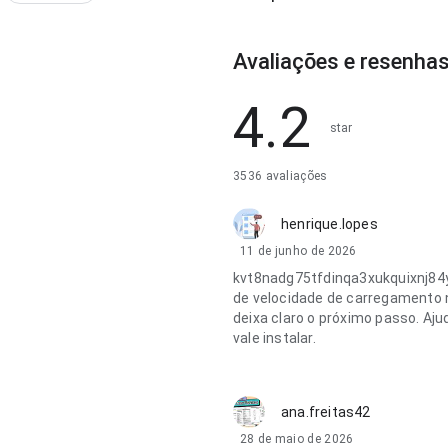
Avaliações e resenha
4.2
star
3536 avaliações
henrique.lopes
11 de junho de 2026
kvt8nadg75tfdinqa3xukquixnj84
de velocidade de carregamento no
deixa claro o próximo passo. Aj
vale instalar.
ana.freitas42
28 de maio de 2026