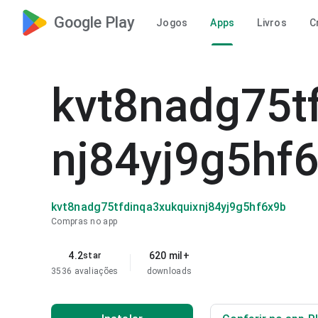
Google Play
Jogos
Apps
Livros
C
kvt8nadg75t
nj84yj9g5hf
kvt8nadg75tfdinqa3xukquixnj84yj9g5hf6x9b
Compras no app
4.2
620 mil+
star
3536 avaliações
downloads