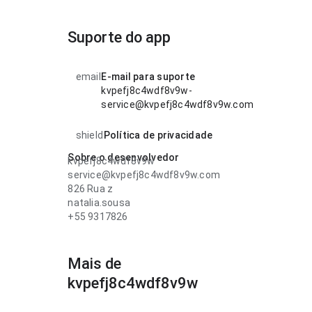
Suporte do app
email
E-mail para suporte
kvpefj8c4wdf8v9w-
service@kvpefj8c4wdf8v9w.com
shield
Política de privacidade
Sobre o desenvolvedor
kvpefj8c4wdf8v9w
service@kvpefj8c4wdf8v9w.com
826 Rua z
natalia.sousa
+55 9317826
Mais de
kvpefj8c4wdf8v9w