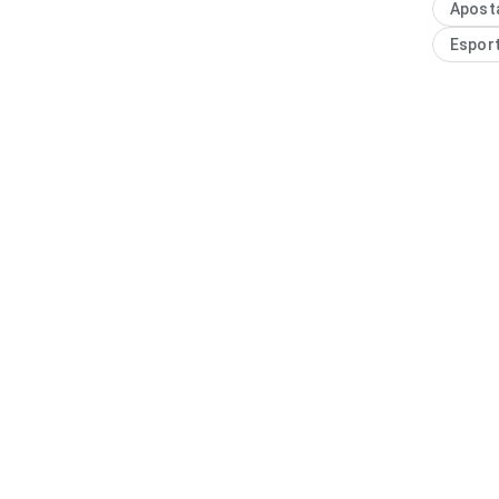
das info
Apost
app. Iss
Espor
confianç