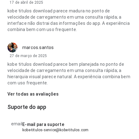
17 de abril de 2025
kobe titulos download parece madura no ponto de
velocidade de carregamento em uma consulta rápida; a
interface não distrai das informações do app. A experiência
combina bem com uso frequente.
marcos.santos
27 de março de 2025
kobe titulos download parece bem planejada no ponto de
velocidade de carregamento em uma consulta rápida; a
hierarquia visual parece natural. A experiência combina bem
com uso frequente.
Ver todas as avaliações
Suporte do app
email
E-mail para suporte
kobe-titulos-service@kobe-titulos.com