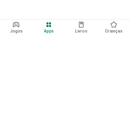
Jogos
Apps
Livros
Crianças
Google Play
Play Pass
Pontos do Play Points
Vales-presente
Resgatar
Política de reembolso