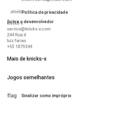
shield
Política de privacidade
Sobre o desenvolvedor
knicks-x
service@knicks-x.com
244 Rua d
luiz.farias
+55 1879244
Mais de knicks-x
Jogos semelhantes
flag
Sinalizar como impróprio