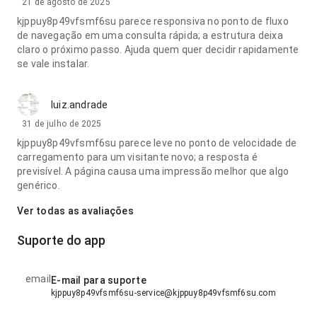
21 de agosto de 2025
kjppuy8p49vfsmf6su parece responsiva no ponto de fluxo
de navegação em uma consulta rápida; a estrutura deixa
claro o próximo passo. Ajuda quem quer decidir rapidamente
se vale instalar.
luiz.andrade
31 de julho de 2025
kjppuy8p49vfsmf6su parece leve no ponto de velocidade de
carregamento para um visitante novo; a resposta é
previsível. A página causa uma impressão melhor que algo
genérico.
Ver todas as avaliações
Suporte do app
email
E-mail para suporte
kjppuy8p49vfsmf6su-service@kjppuy8p49vfsmf6su.com