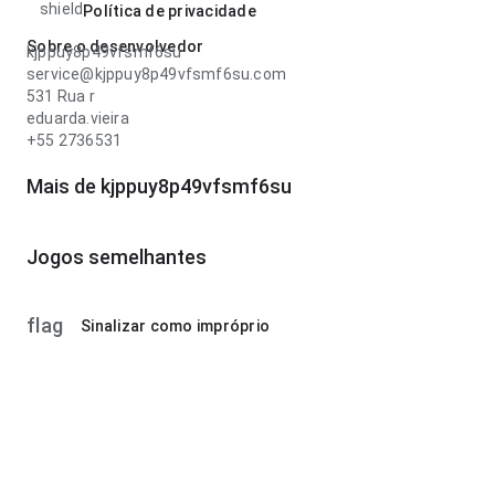
shield
Política de privacidade
Sobre o desenvolvedor
kjppuy8p49vfsmf6su
service@kjppuy8p49vfsmf6su.com
531 Rua r
eduarda.vieira
+55 2736531
Mais de kjppuy8p49vfsmf6su
Jogos semelhantes
flag
Sinalizar como impróprio