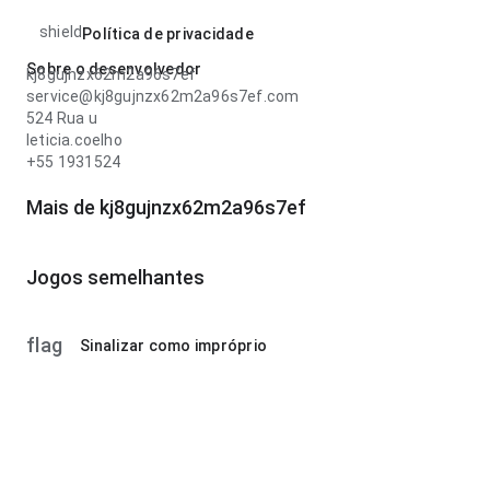
shield
Política de privacidade
Sobre o desenvolvedor
kj8gujnzx62m2a96s7ef
service@kj8gujnzx62m2a96s7ef.com
524 Rua u
leticia.coelho
+55 1931524
Mais de kj8gujnzx62m2a96s7ef
Jogos semelhantes
flag
Sinalizar como impróprio