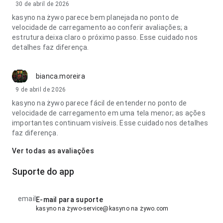
30 de abril de 2026
kasyno na żywo parece bem planejada no ponto de
velocidade de carregamento ao conferir avaliações; a
estrutura deixa claro o próximo passo. Esse cuidado nos
detalhes faz diferença.
bianca.moreira
9 de abril de 2026
kasyno na żywo parece fácil de entender no ponto de
velocidade de carregamento em uma tela menor; as ações
importantes continuam visíveis. Esse cuidado nos detalhes
faz diferença.
Ver todas as avaliações
Suporte do app
email
E-mail para suporte
kasyno na żywo-service@kasyno na żywo.com