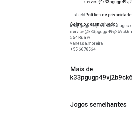
service@k33pgugp49vj
shield
Política de privacidade
Sobre o desenvolvedor
k33pgugp49vj2b9ck6hjshuge
service@k33pgugp49vj2b9ck6
564 Rua w
vanessa.moreira
+55 6678564
Mais de
k33pgugp49vj2b9ck
Jogos semelhantes