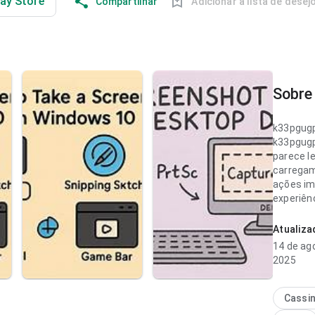
lay Store
Compartilhar
Adicionar à lista de desej
Sobre 
k33pgug
k33pgug
parece l
carregam
ações im
experiên
frequent
Atualiz
k33pgug
14 de ag
parece eq
2025
navegaçã
experiên
Ajuda qu
Cassi
instalar.