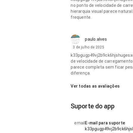
no ponto de velocidade de car
hierarquia visual parece natur
frequente.
paulo.alves
3 de julho de 2025
k33pgugp49vj2b9ck6hjshugesx
de velocidade de carregamento 
parece completa sem ficar pes
diferença.
Ver todas as avaliações
Suporte do app
email
E-mail para suporte
k33pgugp49vj2b9ck6hj