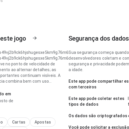
os
este jogo
Segurança dos dado
p49vj2b9ck6hjshugesxe5km9g76m6
Sua segurança começa quando
p49vj2b9ck6hjshugesxe5km9g76m6
desenvolvedores coletam e com
eve no ponto de velocidade de
segurança e privacidade podem 
ento ao alternar detalhes; as
a idade.
portantes continuam visíveis. A
cia combina bem com uso
Este app pode compartilhar es
e.
com terceiros
ado em
p49vj2b9ck6hjshugesxe5km9g76m6
Este app pode coletar estes
osto de
uilibrada no ponto de fluxo de
tipos de dados
o ao alternar detalhes; a
cia evita passos desnecessários.
Os dados são criptografados 
em quer decidir rapidamente se vale
no
Cartas
Apostas
Você pode solicitar a exclusã