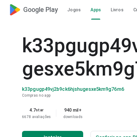
Google Play
Jogos
Apps
Livros
C
k33pgugp49v
gesxe5km9
k33pgugp49vj2b9ck6hjshugesxe5km9g76m6
Compras no app
4.7
940 mil+
star
6678 avaliações
downloads