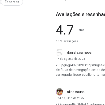
Esportes
Avaliações e resenha
4.7
star
6678 avaliações
daniela.campos
7 de agosto de 2025
k33pgugp49vj2b9ck6hjshugesx
de fluxo de navegação antes de 
carregada. Esse equilíbrio torn
aline.sousa
24 de julho de 2025
k33pgugp49vj2b9ck6hjshugesx