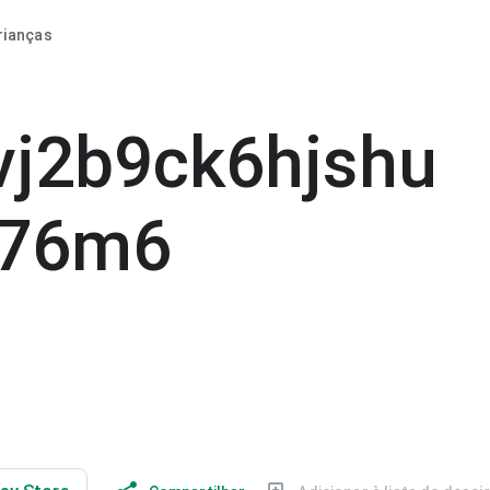
rianças
j2b9ck6hjshu
g76m6