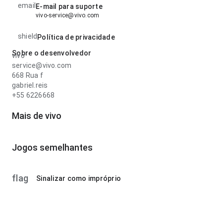
email
E-mail para suporte
vivo-service@vivo.com
shield
Política de privacidade
Sobre o desenvolvedor
vivo
service@vivo.com
668 Rua f
gabriel.reis
+55 6226668
Mais de vivo
Jogos semelhantes
flag
Sinalizar como impróprio