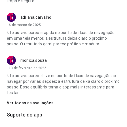
limpa e segura.
adriana.carvalho
6 de março de 2025
k to ao vivo parece rápida no ponto de fluxo de navegação
em uma tela menor; a estrutura deixa claro o próximo
passo. O resultado geral parece prático e maduro.
monica.souza
13 de fevereiro de 2025
k to ao vivo parece leve no ponto de fluxo de navegação ao
navegar por várias seções; a estrutura deixa claro o próximo
passo. Esse equilíbrio torna o app mais interessante para
testar.
Ver todas as avaliações
Suporte do app