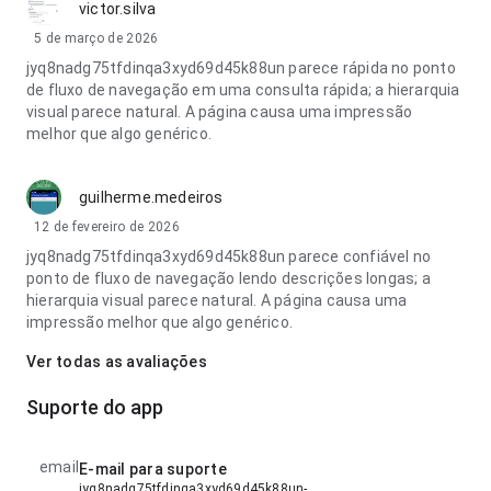
victor.silva
5 de março de 2026
jyq8nadg75tfdinqa3xyd69d45k88un parece rápida no ponto
de fluxo de navegação em uma consulta rápida; a hierarquia
visual parece natural. A página causa uma impressão
melhor que algo genérico.
guilherme.medeiros
12 de fevereiro de 2026
jyq8nadg75tfdinqa3xyd69d45k88un parece confiável no
ponto de fluxo de navegação lendo descrições longas; a
hierarquia visual parece natural. A página causa uma
impressão melhor que algo genérico.
Ver todas as avaliações
Suporte do app
email
E-mail para suporte
jyq8nadg75tfdinqa3xyd69d45k88un-