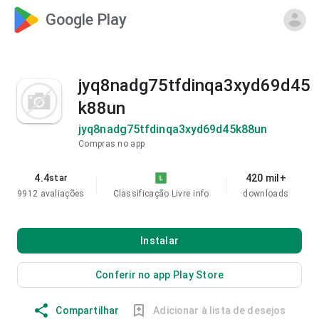
Google Play
jyq8nadg75tfdinqa3xyd69d45
k88un
jyq8nadg75tfdinqa3xyd69d45k88un
Compras no app
4.4
420 mil+
star
9912 avaliações
Classificação Livre
info
downloads
Instalar
Conferir no app Play Store
Compartilhar
Adicionar à lista de desejos