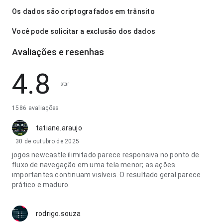
Os dados são criptografados em trânsito
Você pode solicitar a exclusão dos dados
Avaliações e resenhas
4.8
star
1586 avaliações
tatiane.araujo
30 de outubro de 2025
jogos newcastle ilimitado parece responsiva no ponto de
fluxo de navegação em uma tela menor; as ações
importantes continuam visíveis. O resultado geral parece
prático e maduro.
rodrigo.souza