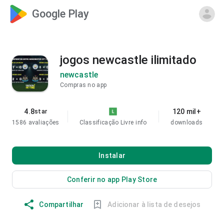
Google Play
jogos newcastle ilimitado
newcastle
Compras no app
4.8
120 mil+
star
1586 avaliações
Classificação Livre
info
downloads
Instalar
Conferir no app Play Store
Compartilhar
Adicionar à lista de desejos