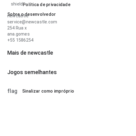
shield
Política de privacidade
Sobre o desenvolvedor
newcastle
service@newcastle.com
254 Rua x
ana.gomes
+55 1586254
Mais de newcastle
Jogos semelhantes
flag
Sinalizar como impróprio