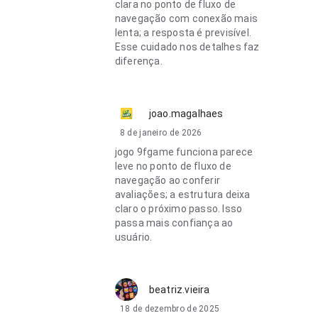
clara no ponto de fluxo de
navegação com conexão mais
lenta; a resposta é previsível.
Esse cuidado nos detalhes faz
diferença.
joao.magalhaes
8 de janeiro de 2026
jogo 9fgame funciona parece
leve no ponto de fluxo de
navegação ao conferir
avaliações; a estrutura deixa
claro o próximo passo. Isso
passa mais confiança ao
usuário.
beatriz.vieira
18 de dezembro de 2025