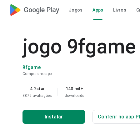
Google Play
Jogos
Apps
Livros
C
jogo 9fgame
9fgame
Compras no app
4.2
140 mil+
star
3879 avaliações
downloads
Instalar
Conferir no app P