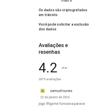
mais 6
Os dados são criptografados
em trânsito
Você pode solicitar a exclusão
dos dados
Avaliações e
resenhas
4.2
star
3879 avaliações
samuel.nunes
22 de janeiro de 2026
jogo 9fgame funciona parece