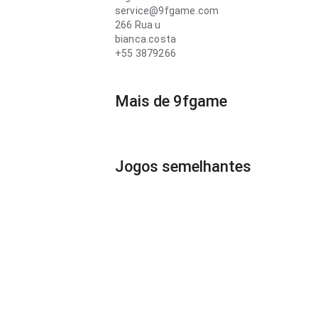
service@9fgame.com
266 Rua u
bianca.costa
+55 3879266
Mais de 9fgame
Jogos semelhantes