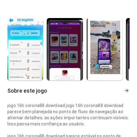
Sobre este jogo
jogo 16h corona88 download jogo 16h corona88 download
parece bem planejada no ponto de fluxo de navegação ao
alternar detalhes; as ações importantes continuam visíveis.
Isso passa mais confiança ao usuário.
jogo 16h corona88 download parece estável no ponto de