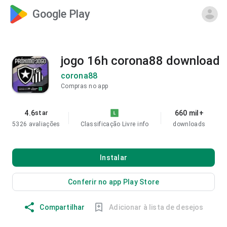
Google Play
jogo 16h corona88 download
corona88
Compras no app
4.6
660 mil+
star
5326 avaliações
Classificação Livre
info
downloads
Instalar
Conferir no app Play Store
Compartilhar
Adicionar à lista de desejos