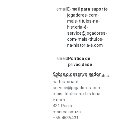
email
E-mail para suporte
jogadores-com-
mais-titulos-na-
historia-é-
service@jogadores-
com-mais-titulos-
na-historia-é.com
shield
Política de
privacidade
Sobre o desenvolvedor
jogadores-com-mais-titulos-
na-historia-é
service@jogadores-com-
mais-titulos-na-historia-
é.com
431 Rua b
monica.souza
+55 4635431