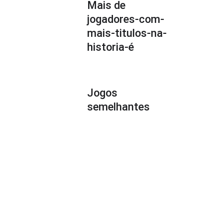
Mais de
jogadores-com-
mais-titulos-na-
historia-é
Jogos
semelhantes