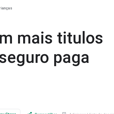
rianças
m mais titulos
é seguro paga