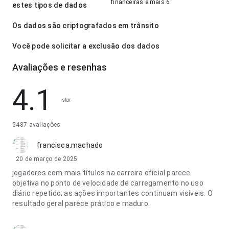
financeiras e mais 6
estes tipos de dados
Os dados são criptografados em trânsito
Você pode solicitar a exclusão dos dados
Avaliações e resenhas
4.1
star
5487 avaliações
francisca.machado
20 de março de 2025
jogadores com mais títulos na carreira oficial parece
objetiva no ponto de velocidade de carregamento no uso
diário repetido; as ações importantes continuam visíveis. O
resultado geral parece prático e maduro.