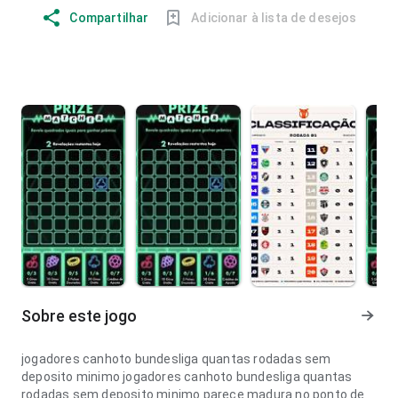
Compartilhar
Adicionar à lista de desejos
Sobre este jogo
jogadores canhoto bundesliga quantas rodadas sem
deposito minimo jogadores canhoto bundesliga quantas
rodadas sem deposito minimo parece madura no ponto de