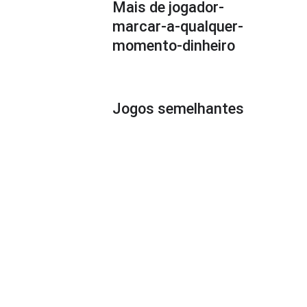
Mais de jogador-
marcar-a-qualquer-
momento-dinheiro
Jogos semelhantes