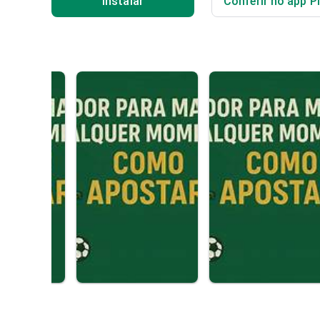
Instalar
Conferir no app P