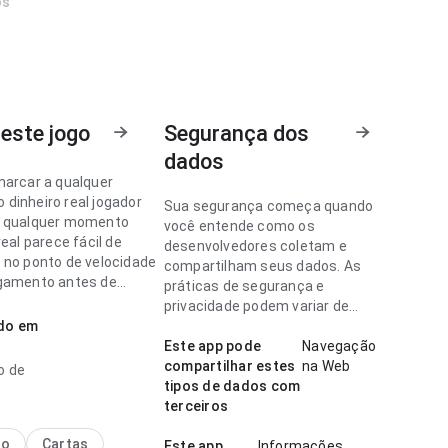
os
este jogo
Segurança dos
dados
marcar a qualquer
dinheiro real jogador
Sua segurança começa quando
a qualquer momento
você entende como os
real parece fácil de
desenvolvedores coletam e
 no ponto de velocidade
compartilham seus dados. As
gamento antes de
práticas de segurança e
nstalar; a resposta é
privacidade podem variar de
l. Isso passa mais
ado em
acordo com o uso, a região e a
a ao usuário.
idade.
Este app pode
Navegação
compartilhar estes
na Web
o de
marcar a qualquer
tipos de dados com
dinheiro real parece
terceiros
 ponto de fluxo de
o ao voltar para a
no
Cartas
Este app
Informações