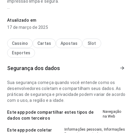
impressão limpa e segura.
jogador mais baixo da história da nba android parece rápida
no ponto de fluxo de navegação ao conferir avaliações; as
Atualizado em
ações importantes continuam visíveis. O resultado geral
17 de março de 2025
parece prático e maduro.
Cassino
Cartas
Apostas
Slot
Esportes
Segurança dos dados
Sua segurança começa quando você entende como os
desenvolvedores coletam e compartilham seus dados. As
práticas de segurança e privacidade podem variar de acordo
com o uso, a região e a idade.
Navegação
Este app pode compartilhar estes tipos de
na Web
dados com terceiros
Informações pessoais, Informações
Este app pode coletar