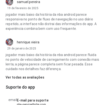
samuel.pereira
19 de fevereiro de 2025
jogador mais baixo da história da nba android parece
responsiva no ponto de fluxo de navegação no uso diário
repetido; a interface não distrai das informações do app. A
experiência combina bem com uso frequente.
henrique.vieira
29 de janeiro de 2025
jogador mais baixo da história da nba android parece fluida
no ponto de velocidade de carregamento com conexão mais
lenta; a página parece completa sem ficar pesada. Esse
cuidado nos detalhes faz diferença.
Ver todas as avaliações
Suporte do app
email
E-mail para suporte
nba-service@nba.com