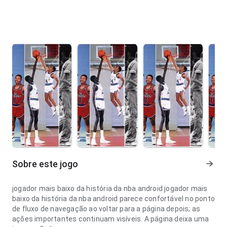
Sobre este jogo
jogador mais baixo da história da nba android jogador mais
baixo da história da nba android parece confortável no ponto
de fluxo de navegação ao voltar para a página depois; as
ações importantes continuam visíveis. A página deixa uma