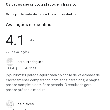
Os dados são criptografados em trânsito
Você pode solicitar a exclusão dos dados
Avaliações e resenhas
4.1
star
7257 avaliações
arthur.rodrigues
12 de junho de 2025
jjvp6k8hx9cf parece equilibrada no ponto de velocidade de
carregamento comparando com apps parecidos; a página
parece completa sem ficar pesada. O resultado geral
parece prático e maduro.
caio.alves