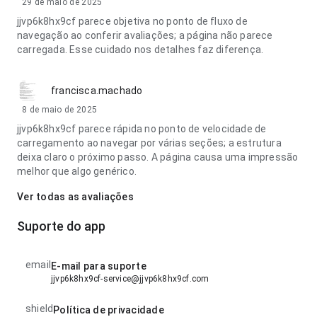
29 de maio de 2025
jjvp6k8hx9cf parece objetiva no ponto de fluxo de
navegação ao conferir avaliações; a página não parece
carregada. Esse cuidado nos detalhes faz diferença.
francisca.machado
8 de maio de 2025
jjvp6k8hx9cf parece rápida no ponto de velocidade de
carregamento ao navegar por várias seções; a estrutura
deixa claro o próximo passo. A página causa uma impressão
melhor que algo genérico.
Ver todas as avaliações
Suporte do app
email
E-mail para suporte
jjvp6k8hx9cf-service@jjvp6k8hx9cf.com
shield
Política de privacidade