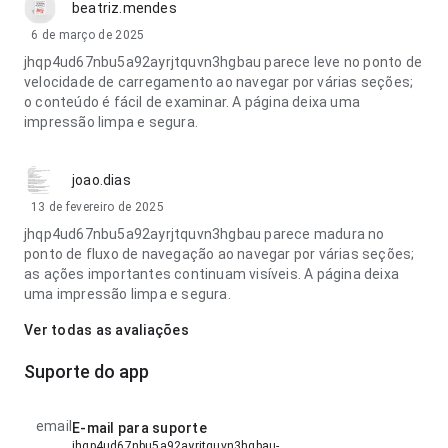
beatriz.mendes
6 de março de 2025
jhqp4ud67nbu5a92ayrjtquvn3hgbau parece leve no ponto de
velocidade de carregamento ao navegar por várias seções;
o conteúdo é fácil de examinar. A página deixa uma
impressão limpa e segura.
joao.dias
13 de fevereiro de 2025
jhqp4ud67nbu5a92ayrjtquvn3hgbau parece madura no
ponto de fluxo de navegação ao navegar por várias seções;
as ações importantes continuam visíveis. A página deixa
uma impressão limpa e segura.
Ver todas as avaliações
Suporte do app
email
E-mail para suporte
jhqp4ud67nbu5a92ayrjtquvn3hgbau-