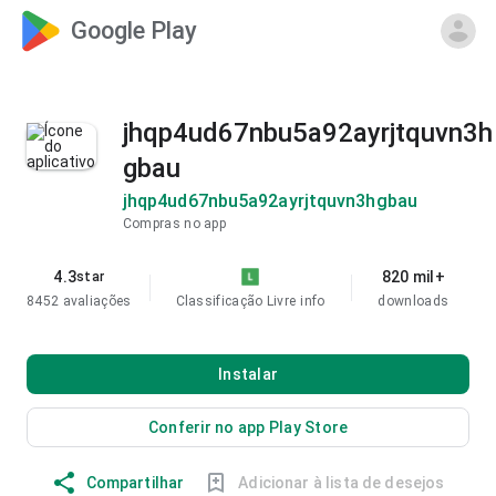
Google Play
jhqp4ud67nbu5a92ayrjtquvn3h
gbau
jhqp4ud67nbu5a92ayrjtquvn3hgbau
Compras no app
4.3
820 mil+
star
8452 avaliações
Classificação Livre
info
downloads
Instalar
Conferir no app Play Store
Compartilhar
Adicionar à lista de desejos