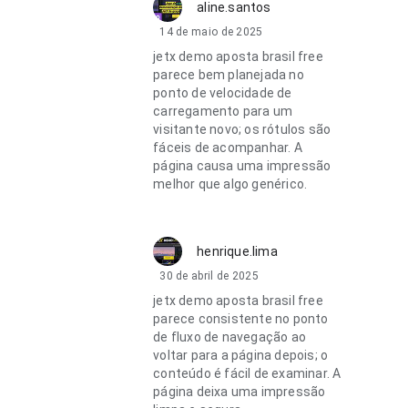
aline.santos
14 de maio de 2025
jetx demo aposta brasil free
parece bem planejada no
ponto de velocidade de
carregamento para um
visitante novo; os rótulos são
fáceis de acompanhar. A
página causa uma impressão
melhor que algo genérico.
henrique.lima
30 de abril de 2025
jetx demo aposta brasil free
parece consistente no ponto
de fluxo de navegação ao
voltar para a página depois; o
conteúdo é fácil de examinar. A
página deixa uma impressão