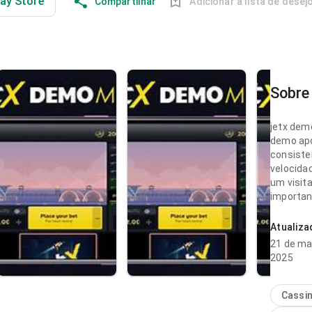
lay Store
Compartilhar
Adicionar à lista de desej
Sobre 
jetx demo
demo apo
consiste
velocida
um visit
importan
experiên
uso freq
Atualiz
21 de ma
jetx demo
2025
parece f
de veloc
em uma c
Cassi
importan