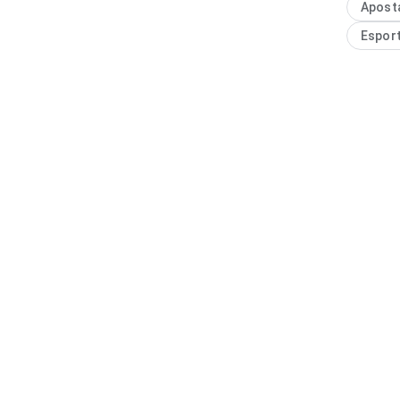
Apost
página 
melhor q
Espor