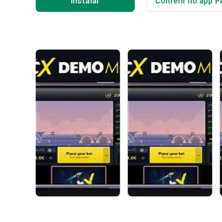
Instalar
Conferir no app P