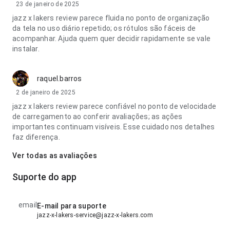
23 de janeiro de 2025
jazz x lakers review parece fluida no ponto de organização
da tela no uso diário repetido; os rótulos são fáceis de
acompanhar. Ajuda quem quer decidir rapidamente se vale
instalar.
raquel.barros
2 de janeiro de 2025
jazz x lakers review parece confiável no ponto de velocidade
de carregamento ao conferir avaliações; as ações
importantes continuam visíveis. Esse cuidado nos detalhes
faz diferença.
Ver todas as avaliações
Suporte do app
email
E-mail para suporte
jazz-x-lakers-service@jazz-x-lakers.com