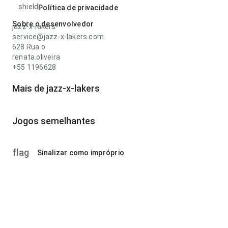
shield
Política de privacidade
Sobre o desenvolvedor
jazz-x-lakers
service@jazz-x-lakers.com
628 Rua o
renata.oliveira
+55 1196628
Mais de jazz-x-lakers
Jogos semelhantes
flag
Sinalizar como impróprio