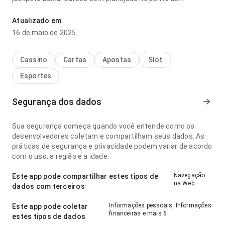
velocidade de carregamento ao conferir avaliações; o
conteúdo é fácil de examinar. A experiência combina bem
Atualizado em
com uso frequente.
16 de maio de 2025
Cassino
Cartas
Apostas
Slot
Esportes
Segurança dos dados
Sua segurança começa quando você entende como os
desenvolvedores coletam e compartilham seus dados. As
práticas de segurança e privacidade podem variar de acordo
com o uso, a região e a idade.
Navegação
Este app pode compartilhar estes tipos de
na Web
dados com terceiros
Informações pessoais, Informações
Este app pode coletar
financeiras e mais 6
estes tipos de dados