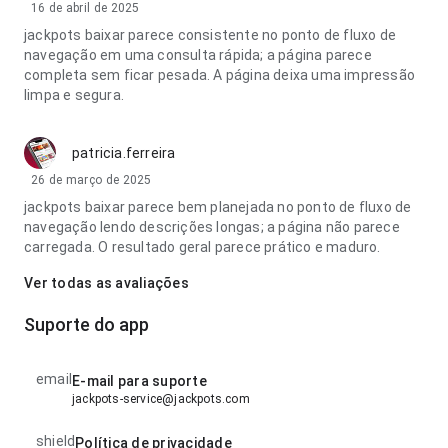
16 de abril de 2025
jackpots baixar parece consistente no ponto de fluxo de
navegação em uma consulta rápida; a página parece
completa sem ficar pesada. A página deixa uma impressão
limpa e segura.
patricia.ferreira
26 de março de 2025
jackpots baixar parece bem planejada no ponto de fluxo de
navegação lendo descrições longas; a página não parece
carregada. O resultado geral parece prático e maduro.
Ver todas as avaliações
Suporte do app
email
E-mail para suporte
jackpots-service@jackpots.com
shield
Política de privacidade