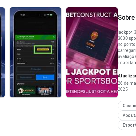
Sobre 
jackpot 
3000 spo
no ponto
carregam
avaliaçõ
importan
O result
e maduro
Atualiz
26 de ma
jackpot 
2025
fácil de
fluxo de
detalhes;
Cassi
A página
Apost
melhor q
Espor