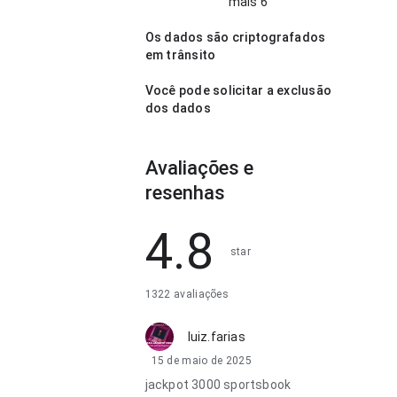
mais 6
Os dados são criptografados
em trânsito
Você pode solicitar a exclusão
dos dados
Avaliações e
resenhas
4.8
star
1322 avaliações
luiz.farias
15 de maio de 2025
jackpot 3000 sportsbook