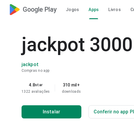
Google Play
Jogos
Apps
Livros
C
jackpot 3000
jackpot
Compras no app
4.8
310 mil+
star
1322 avaliações
downloads
Instalar
Conferir no app P