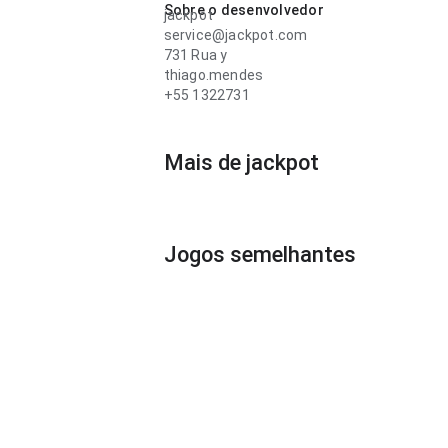
Sobre o desenvolvedor
jackpot
service@jackpot.com
731 Rua y
thiago.mendes
+55 1322731
Mais de jackpot
Jogos semelhantes