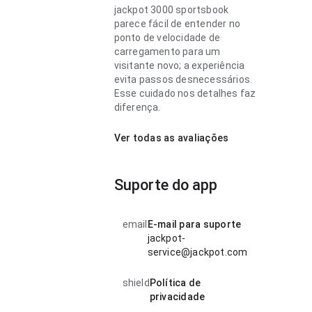
jackpot 3000 sportsbook
parece fácil de entender no
ponto de velocidade de
carregamento para um
visitante novo; a experiência
evita passos desnecessários.
Esse cuidado nos detalhes faz
diferença.
Ver todas as avaliações
Suporte do app
email
E-mail para suporte
jackpot-
service@jackpot.com
shield
Política de
privacidade