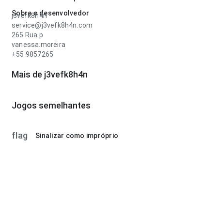
Sobre o desenvolvedor
j3vefk8h4n
service@j3vefk8h4n.com
265 Rua p
vanessa.moreira
+55 9857265
Mais de j3vefk8h4n
Jogos semelhantes
flag
Sinalizar como impróprio