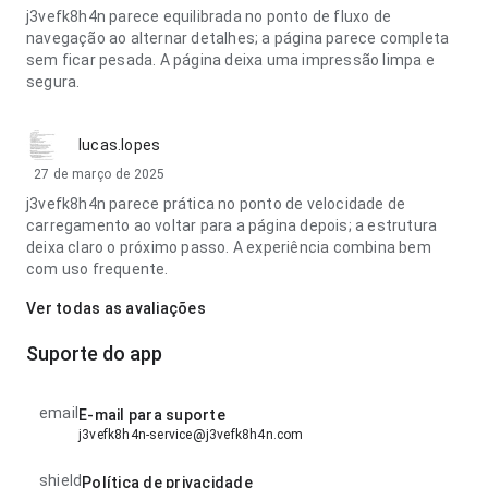
j3vefk8h4n parece equilibrada no ponto de fluxo de
navegação ao alternar detalhes; a página parece completa
sem ficar pesada. A página deixa uma impressão limpa e
segura.
lucas.lopes
27 de março de 2025
j3vefk8h4n parece prática no ponto de velocidade de
carregamento ao voltar para a página depois; a estrutura
deixa claro o próximo passo. A experiência combina bem
com uso frequente.
Ver todas as avaliações
Suporte do app
email
E-mail para suporte
j3vefk8h4n-service@j3vefk8h4n.com
shield
Política de privacidade