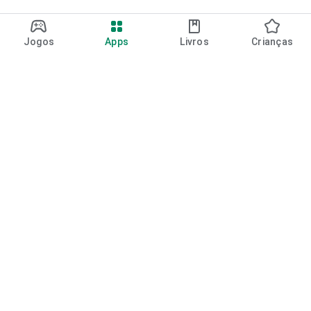
Jogos
Apps
Livros
Crianças
Google Play
Play Pass
Pontos do Play Points
Vales-presente
Resgatar
Política de reembolso
Crianças e família