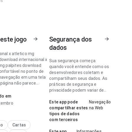
os
este jogo
Segurança dos
dados
onal x atletico mg
 download internacional x
Sua segurança começa
 mg palpites download
quando você entende como os
onfortável no ponto de
desenvolvedores coletam e
 navegação em uma tela
compartilham seus dados. As
 página não parece
práticas de segurança e
a. O resultado geral
privacidade podem variar de
rático e maduro.
ado em
acordo com o uso, a região e a
idade.
Este app pode
Navegação
tembro
onal x atletico mg
compartilhar estes
na Web
 download parece fluida
tipos de dados
 de fluxo de navegação
com terceiros
do com apps parecidos;
no
Cartas
a é previsível. Ajuda
Este app
Informações