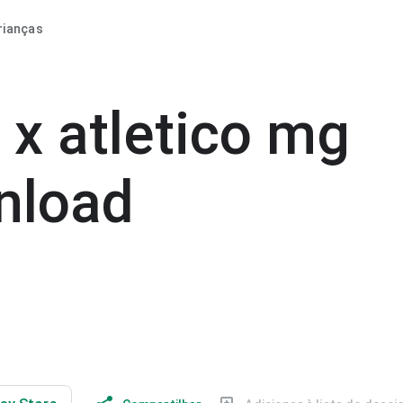
rianças
 x atletico mg
nload