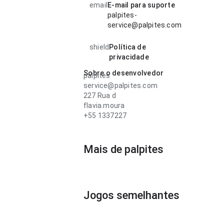
email
E-mail para suporte
palpites-
service@palpites.com
shield
Política de
privacidade
Sobre o desenvolvedor
palpites
service@palpites.com
227 Rua d
flavia.moura
+55 1337227
Mais de palpites
Jogos semelhantes