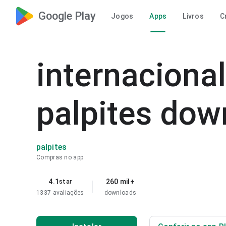
Google Play
Jogos
Apps
Livros
C
internacional
palpites dow
palpites
Compras no app
4.1
260 mil+
star
1337 avaliações
downloads