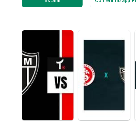
Instalar
Conferir no app P