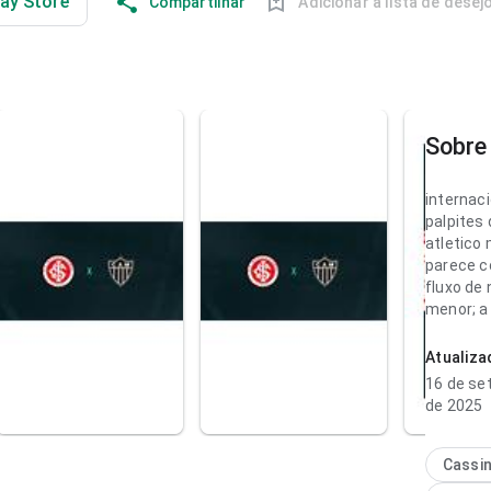
lay Store
Compartilhar
Adicionar à lista de desej
Sobre 
internaci
palpites
atletico
parece c
fluxo de
menor; a
carregad
parece p
Atualiz
16 de se
internaci
de 2025
palpites
no ponto
comparan
Cassi
a respost