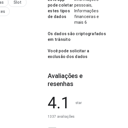
as
Slot
r decidir rapidamente se
pode coletar
pessoais,
lar.
estes tipos
Informações
tes
de dados
financeiras e
mais 6
Os dados são criptografados
em trânsito
Você pode solicitar a
exclusão dos dados
Avaliações e
resenhas
4.1
star
1337 avaliações