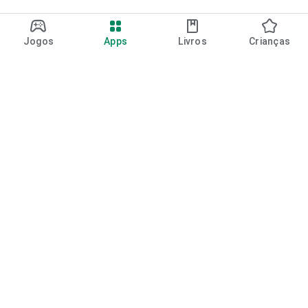
Jogos
Apps
Livros
Crianças
Google Play
Play Pass
Pontos do Play Points
Vales-presente
Resgatar
Política de reembolso
Crianças e família