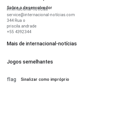
Sobre o desenvolvedor
internacional-notícias
service@internacional-notícias.com
344 Rua o
priscila.andrade
+55 4392344
Mais de internacional-notícias
Jogos semelhantes
flag
Sinalizar como impróprio