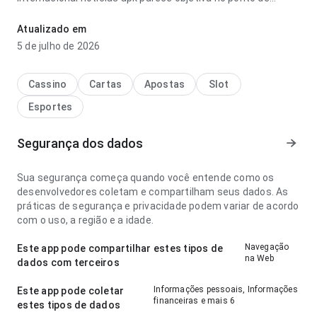
velocidade de carregamento para um visitante novo; a
interface não distrai das informações do app. A experiência
Atualizado em
combina bem com uso frequente.
5 de julho de 2026
Cassino
Cartas
Apostas
Slot
Esportes
Segurança dos dados
Sua segurança começa quando você entende como os
desenvolvedores coletam e compartilham seus dados. As
práticas de segurança e privacidade podem variar de acordo
com o uso, a região e a idade.
Navegação
Este app pode compartilhar estes tipos de
na Web
dados com terceiros
Informações pessoais, Informações
Este app pode coletar
financeiras e mais 6
estes tipos de dados