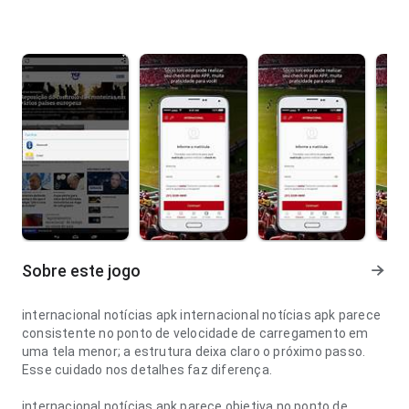
Sobre este jogo
internacional notícias apk internacional notícias apk parece
consistente no ponto de velocidade de carregamento em
uma tela menor; a estrutura deixa claro o próximo passo.
Esse cuidado nos detalhes faz diferença.
internacional notícias apk parece objetiva no ponto de