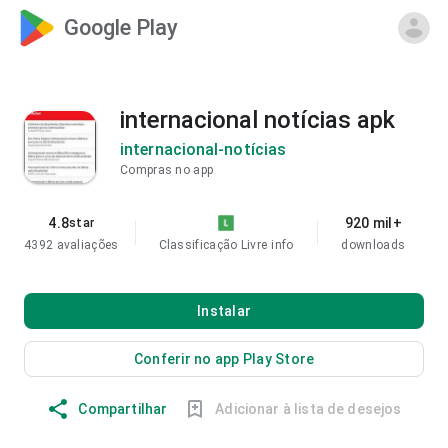
Google Play
internacional notícias apk
internacional-notícias
Compras no app
4.8
920 mil+
star
4392 avaliações
Classificação Livre
info
downloads
Instalar
Conferir no app Play Store
Compartilhar
Adicionar à lista de desejos