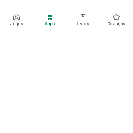
Jogos
Apps
Livros
Crianças
Google Play
Play Pass
Pontos do Play Points
Vales-presente
Resgatar
Política de reembolso