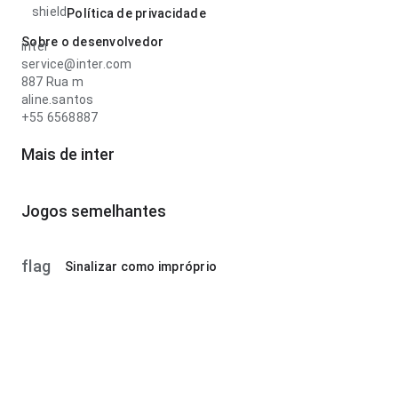
shield
Política de privacidade
Sobre o desenvolvedor
inter
service@inter.com
887 Rua m
aline.santos
+55 6568887
Mais de inter
Jogos semelhantes
flag
Sinalizar como impróprio