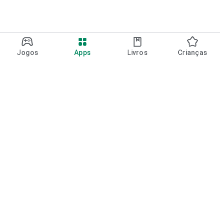
Jogos
Apps
Livros
Crianças
Google Play
Play Pass
Pontos do Play Points
Vales-presente
Resgatar
Política de reembolso