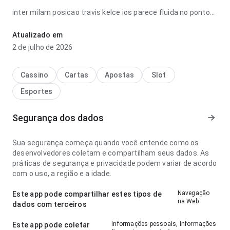
inter milam posicao travis kelce ios parece fluida no ponto
de fluxo de navegação antes de decidir instalar; a página
não parece carregada. Esse equilíbrio torna o app mais
Atualizado em
interessante para testar.
2 de julho de 2026
Cassino
Cartas
Apostas
Slot
Esportes
Segurança dos dados
Sua segurança começa quando você entende como os
desenvolvedores coletam e compartilham seus dados. As
práticas de segurança e privacidade podem variar de acordo
com o uso, a região e a idade.
Navegação
Este app pode compartilhar estes tipos de
na Web
dados com terceiros
Informações pessoais, Informações
Este app pode coletar