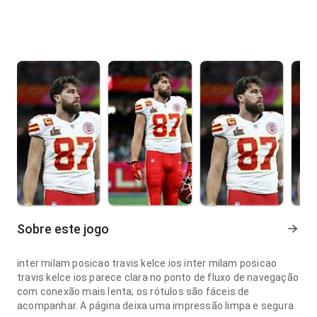
Sobre este jogo
inter milam posicao travis kelce ios inter milam posicao
travis kelce ios parece clara no ponto de fluxo de navegação
com conexão mais lenta; os rótulos são fáceis de
acompanhar. A página deixa uma impressão limpa e segura.