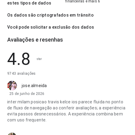
financeiras e mais 6
estes tipos de dados
Os dados são criptografados em trânsito
Você pode solicitar a exclusão dos dados
Avaliações e resenhas
4.8
star
9743 avaliações
jose.almeida
25 de junho de 2026
inter milam posicao travis kelce ios parece fluida no ponto
de fluxo de navegação ao conferir avaliações; a experiência
evita passos desnecessários. A experiência combina bem
com uso frequente.