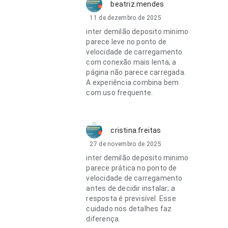
beatriz.mendes
11 de dezembro de 2025
inter demilão deposito minimo
parece leve no ponto de
velocidade de carregamento
com conexão mais lenta; a
página não parece carregada.
A experiência combina bem
com uso frequente.
cristina.freitas
27 de novembro de 2025
inter demilão deposito minimo
parece prática no ponto de
velocidade de carregamento
antes de decidir instalar; a
resposta é previsível. Esse
cuidado nos detalhes faz
diferença.