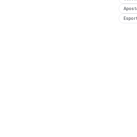
deixa um
Apost
segura.
Espor