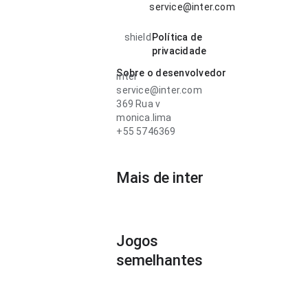
service@inter.com
shield
Política de
privacidade
Sobre o desenvolvedor
inter
service@inter.com
369 Rua v
monica.lima
+55 5746369
Mais de inter
Jogos
semelhantes