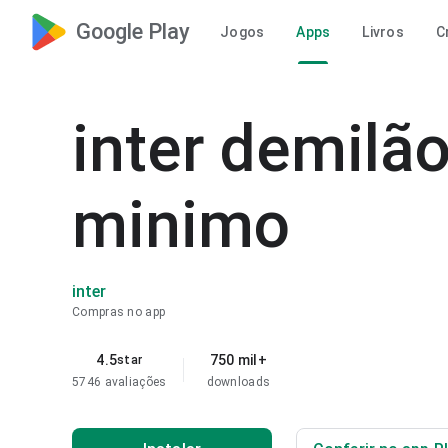
Google Play
Jogos
Apps
Livros
C
inter demilã
minimo
inter
Compras no app
4.5
750 mil+
star
5746 avaliações
downloads