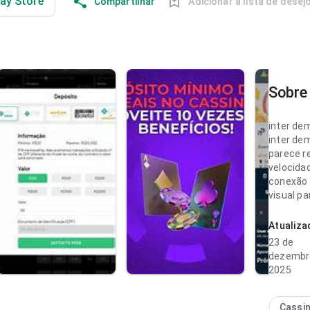
lay Store
Compartilhar
Adicionar à lista de desej
Sobre 
inter de
inter de
parece r
velocida
conexão 
visual pa
deixa um
segura.
Atualiz
23 de
inter de
dezembr
parece p
2025
velocida
conexão 
visual pa
Cassi