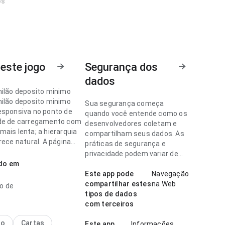
os
este jogo
Segurança dos
dados
milão deposito minimo
milão deposito minimo
Sua segurança começa
esponsiva no ponto de
quando você entende como os
de de carregamento com
desenvolvedores coletam e
mais lenta; a hierarquia
compartilham seus dados. As
rece natural. A página
práticas de segurança e
a impressão limpa e
privacidade podem variar de
ado em
acordo com o uso, a região e a
idade.
Este app pode
Navegação
milão deposito minimo
compartilhar estes
na Web
o de
rática no ponto de
tipos de dados
de de carregamento com
com terceiros
mais lenta; a hierarquia
rece natural. A página
no
Cartas
Este app
Informações