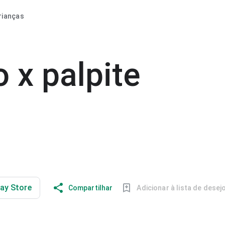
rianças
o x palpite
lay Store
Compartilhar
Adicionar à lista de desej