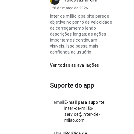
vanessa.moreira
26 de março de 2026
inter de milão x palpite parece
objetiva no ponto de velocidade
de carregamento lendo
descrições longas; as ações
importantes continuam
visíveis. Isso passa mais
confiança ao usuário.
Ver todas as avaliações
Suporte do app
email
E-mail para suporte
inter-de-milão-
service@inter-de-
milão.com
shield
Política de