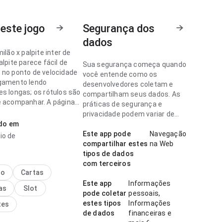
este jogo
Segurança dos
dados
milão x palpite inter de
alpite parece fácil de
Sua segurança começa quando
 no ponto de velocidade
você entende como os
gamento lendo
desenvolvedores coletam e
es longas; os rótulos são
compartilham seus dados. As
e acompanhar. A página
práticas de segurança e
a impressão limpa e
privacidade podem variar de
ado em
acordo com o uso, a região e a
idade.
Este app pode
Navegação
io de
milão x palpite parece
compartilhar estes
na Web
no ponto de fluxo de
tipos de dados
o antes de decidir
com terceiros
 a estrutura deixa claro o
no
Cartas
passo. A página deixa
Este app
Informações
as
Slot
essão limpa e segura.
pode coletar
pessoais,
estes tipos
Informações
tes
de dados
financeiras e