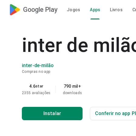
Google Play
Jogos
Apps
Livros
C
inter de milã
inter-de-milão
Compras no app
4.6
790 mil+
star
2355 avaliações
downloads
Instalar
Conferir no app P