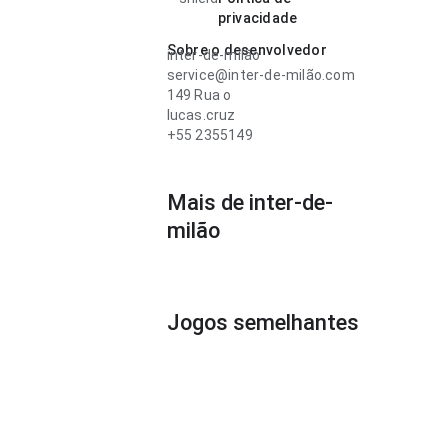
privacidade
Sobre o desenvolvedor
inter-de-milão
service@inter-de-milão.com
149 Rua o
lucas.cruz
+55 2355149
Mais de inter-de-
milão
Jogos semelhantes