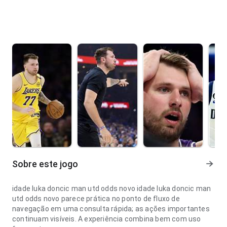
Sobre este jogo
idade luka doncic man utd odds novo idade luka doncic man
utd odds novo parece prática no ponto de fluxo de
navegação em uma consulta rápida; as ações importantes
continuam visíveis. A experiência combina bem com uso