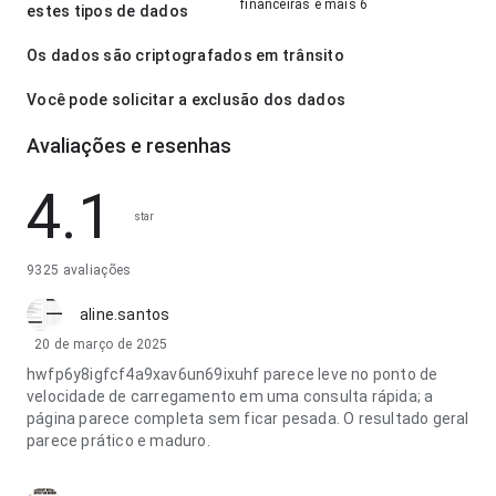
financeiras e mais 6
estes tipos de dados
Os dados são criptografados em trânsito
Você pode solicitar a exclusão dos dados
Avaliações e resenhas
4.1
star
9325 avaliações
aline.santos
20 de março de 2025
hwfp6y8igfcf4a9xav6un69ixuhf parece leve no ponto de
velocidade de carregamento em uma consulta rápida; a
página parece completa sem ficar pesada. O resultado geral
parece prático e maduro.