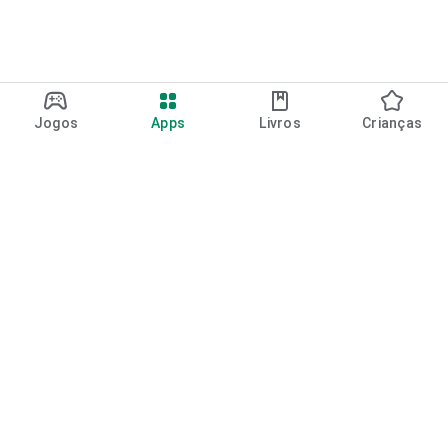
Jogos
Apps
Livros
Crianças
Google Play
Play Pass
Pontos do Play Points
Vales-presente
Resgatar
Política de reembolso