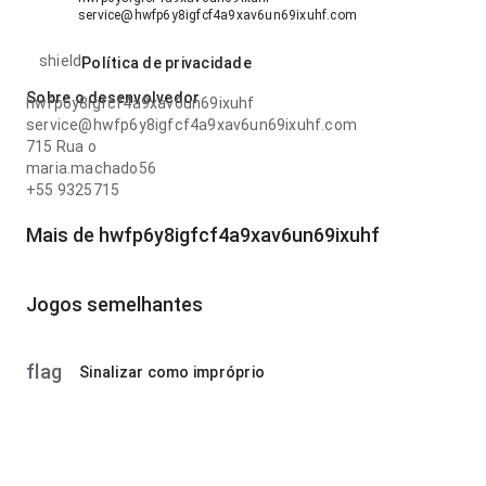
service@hwfp6y8igfcf4a9xav6un69ixuhf.com
shield
Política de privacidade
Sobre o desenvolvedor
hwfp6y8igfcf4a9xav6un69ixuhf
service@hwfp6y8igfcf4a9xav6un69ixuhf.com
715 Rua o
maria.machado56
+55 9325715
Mais de hwfp6y8igfcf4a9xav6un69ixuhf
Jogos semelhantes
flag
Sinalizar como impróprio