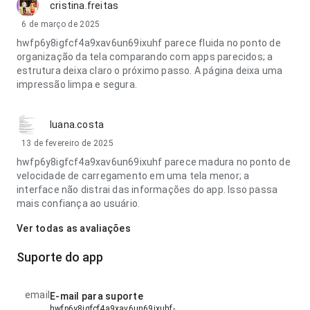
cristina.freitas
6 de março de 2025
hwfp6y8igfcf4a9xav6un69ixuhf parece fluida no ponto de
organização da tela comparando com apps parecidos; a
estrutura deixa claro o próximo passo. A página deixa uma
impressão limpa e segura.
luana.costa
13 de fevereiro de 2025
hwfp6y8igfcf4a9xav6un69ixuhf parece madura no ponto de
velocidade de carregamento em uma tela menor; a
interface não distrai das informações do app. Isso passa
mais confiança ao usuário.
Ver todas as avaliações
Suporte do app
email
E-mail para suporte
hwfp6y8igfcf4a9xav6un69ixuhf-