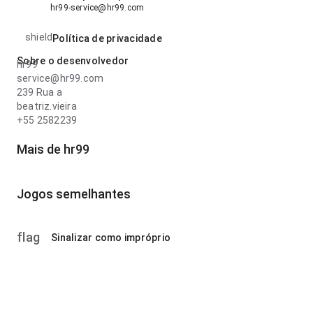
hr99-service@hr99.com
shield
Política de privacidade
Sobre o desenvolvedor
hr99
service@hr99.com
239 Rua a
beatriz.vieira
+55 2582239
Mais de hr99
Jogos semelhantes
flag
Sinalizar como impróprio