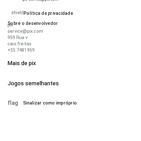
shield
Política de privacidade
Sobre o desenvolvedor
pix
service@pix.com
959 Rua v
caio.freitas
+55 7481959
Mais de pix
Jogos semelhantes
flag
Sinalizar como impróprio