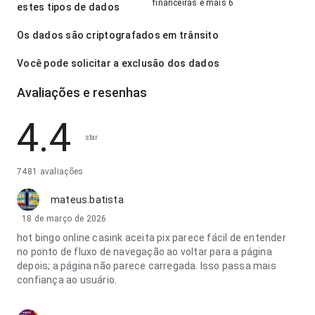
financeiras e mais 6
estes tipos de dados
Os dados são criptografados em trânsito
Você pode solicitar a exclusão dos dados
Avaliações e resenhas
4.4
star
7481 avaliações
mateus.batista
18 de março de 2026
hot bingo online casink aceita pix parece fácil de entender
no ponto de fluxo de navegação ao voltar para a página
depois; a página não parece carregada. Isso passa mais
confiança ao usuário.