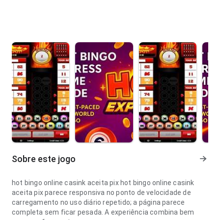
Sobre este jogo
hot bingo online casink aceita pix hot bingo online casink
aceita pix parece responsiva no ponto de velocidade de
carregamento no uso diário repetido; a página parece
completa sem ficar pesada. A experiência combina bem