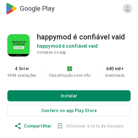
Google Play
happymod é confiável vaid
happymod é confiável vaid
Compras no app
4.5
640 mil+
star
9988 avaliações
Classificação Livre
info
downloads
Instalar
Conferir no app Play Store
Compartilhar
Adicionar à lista de desejos