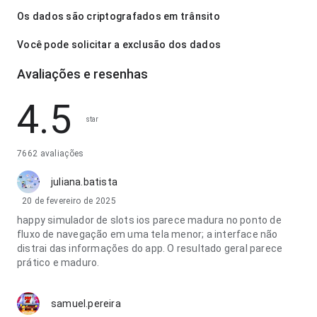
Os dados são criptografados em trânsito
Você pode solicitar a exclusão dos dados
Avaliações e resenhas
4.5
star
7662 avaliações
juliana.batista
20 de fevereiro de 2025
happy simulador de slots ios parece madura no ponto de
fluxo de navegação em uma tela menor; a interface não
distrai das informações do app. O resultado geral parece
prático e maduro.
samuel.pereira