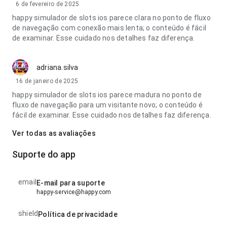
6 de fevereiro de 2025
happy simulador de slots ios parece clara no ponto de fluxo
de navegação com conexão mais lenta; o conteúdo é fácil
de examinar. Esse cuidado nos detalhes faz diferença.
adriana.silva
16 de janeiro de 2025
happy simulador de slots ios parece madura no ponto de
fluxo de navegação para um visitante novo; o conteúdo é
fácil de examinar. Esse cuidado nos detalhes faz diferença.
Ver todas as avaliações
Suporte do app
email
E-mail para suporte
happy-service@happy.com
shield
Política de privacidade