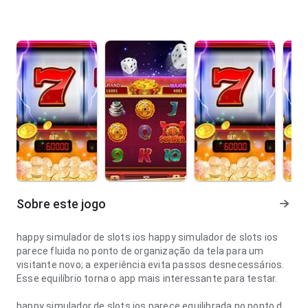
Sobre este jogo
happy simulador de slots ios happy simulador de slots ios
parece fluida no ponto de organização da tela para um
visitante novo; a experiência evita passos desnecessários.
Esse equilíbrio torna o app mais interessante para testar.
happy simulador de slots ios parece equilibrada no ponto de